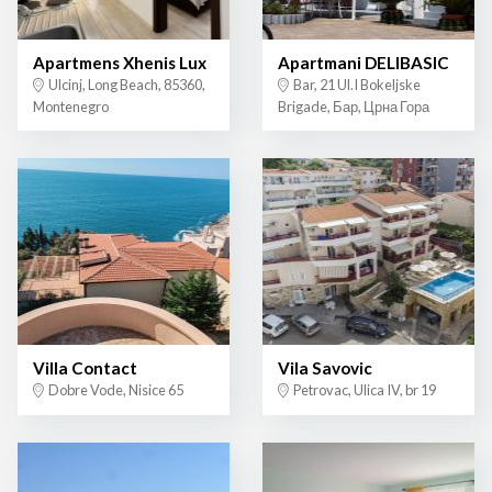
Apartmens Xhenis Lux
Apartmani DELIBASIC
Ulcinj, Long Beach, 85360,
Bar, 21 Ul.I Bokeljske
Montenegro
Brigade, Бар, Црна Гора
Villa Contact
Vila Savovic
Dobre Vode, Nisice 65
Petrovac, Ulica IV, br 19