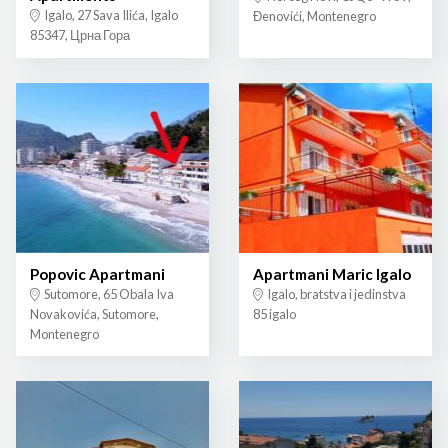
Igalo, 27 Sava Ilića, Igalo
Đenovići, Montenegro
85347, Црна Гора
Popovic Apartmani
Apartmani Maric Igalo
Sutomore, 65 Obala Iva
Igalo, bratstva i jedinstva
Novakovića, Sutomore,
85 igalo
Montenegro