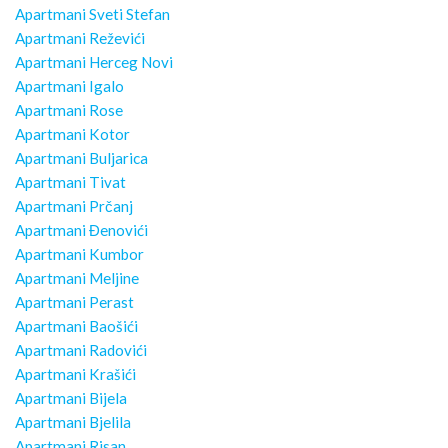
Apartmani Sveti Stefan
Apartmani Reževići
Apartmani Herceg Novi
Apartmani Igalo
Apartmani Rose
Apartmani Kotor
Apartmani Buljarica
Apartmani Tivat
Apartmani Prčanj
Apartmani Đenovići
Apartmani Kumbor
Apartmani Meljine
Apartmani Perast
Apartmani Baošići
Apartmani Radovići
Apartmani Krašići
Apartmani Bijela
Apartmani Bjelila
Apartmani Risan