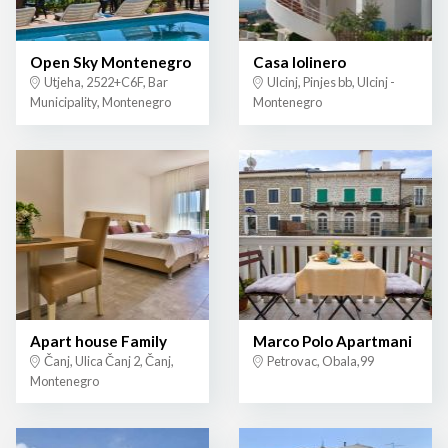
Open Sky Montenegro
Casa lolinero
Utjeha, 2522+C6F, Bar
Ulcinj, Pinjes bb, Ulcinj -
Municipality, Montenegro
Montenegro
Apart house Family
Marco Polo Apartmani
Čanj, Ulica Čanj 2, Čanj,
Petrovac, Obala,99
Montenegro