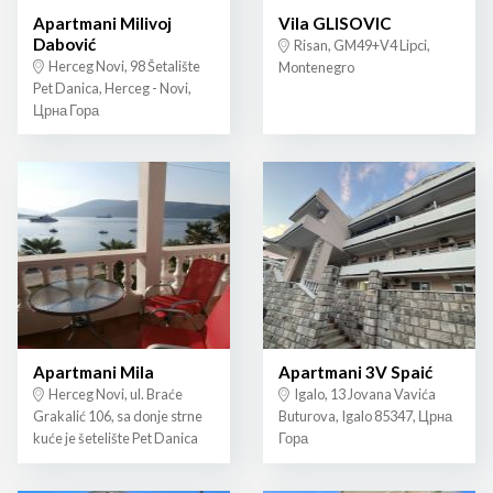
Apartmani Milivoj
Vila GLISOVIC
Dabović
Risan, GM49+V4 Lipci,
Herceg Novi, 98 Šetalište
Montenegro
Pet Danica, Herceg - Novi,
Црна Гора
Apartmani Mila
Apartmani 3V Spaić
Herceg Novi, ul. Braće
Igalo, 13 Jovana Vavića
Grakalić 106, sa donje strne
Buturova, Igalo 85347, Црна
kuće je šetelište Pet Danica
Гора