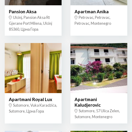
Pansion Aksa
Apartman Anika
Ulcinj, Pansion Aksa Rt
Petrovac, Petrovac,
Gjerane Port Milena, Ulcinj
Petrovac, Montenegro
85360, Црна Гора
Apartmani Royal Lux
Apartmani
Kaludjerovic
Sutomore, Vuka Karadžića,
Sutomore, 57 Ulica Zelen,
Sutomore, Црна Гора
Sutomore, Montenegro