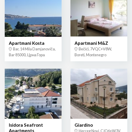
Apartmani Kosta
Apartmani M&Z
Bar, 14 Mila Damjanoviča,
Bečići, 7VQC+V8W,
Bar 85000, Црна Гора
Boreti, Montenegro
Isidora Seafront
Giardino
Apartments
Herceg Novi, CJQ6+W3V,