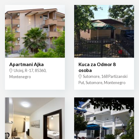
Apartmani Ajka
Kuca za Odmor 8
osoba
Ulcinj, R-17, 85360,
Sutomore, 168 Partizanski
Montenegro
Put, Sutomore, Montenegro