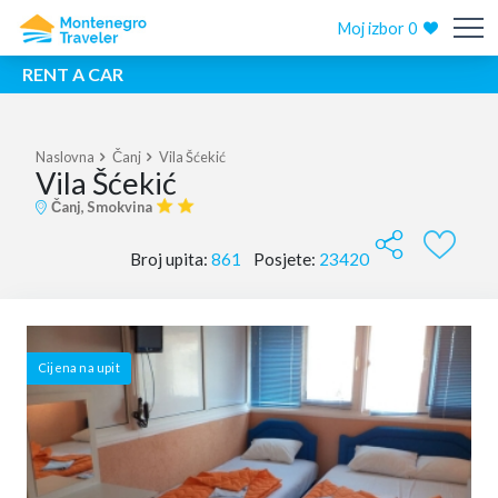
Moj izbor
0
RENT A CAR
Naslovna
Čanj
Vila Šćekić
Vila Šćekić
Čanj, Smokvina
Broj upita:
861
Posjete:
23420
Cijena na upit