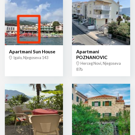
Apartmani Sun House
Apartmani
POZNANOVIC
Igalo, Njegoseva 143
Herceg Novi, Njegoseva
87b