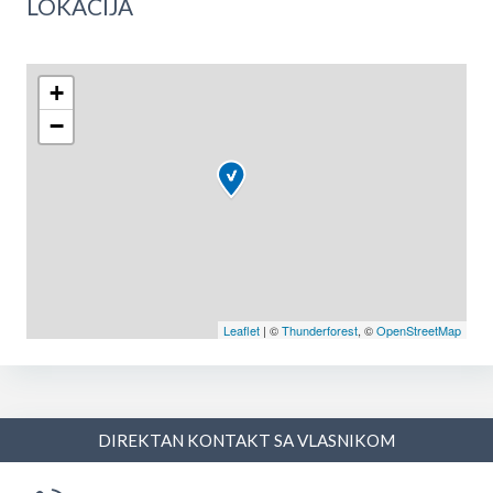
LOKACIJA
+
−
Leaflet
| ©
Thunderforest
, ©
OpenStreetMap
DIREKTAN KONTAKT SA VLASNIKOM