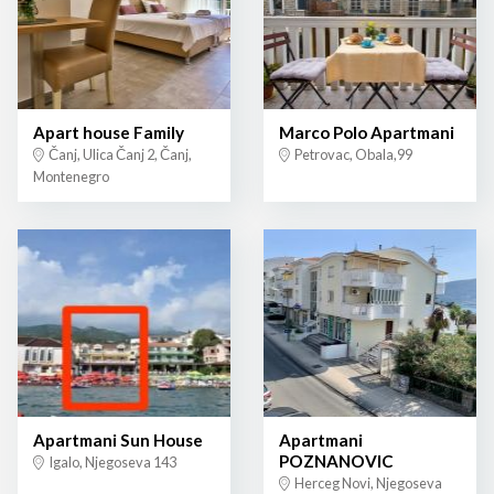
Apart house Family
Marco Polo Apartmani
Čanj, Ulica Čanj 2, Čanj,
Petrovac, Obala,99
Montenegro
Apartmani Sun House
Apartmani
POZNANOVIC
Igalo, Njegoseva 143
Herceg Novi, Njegoseva