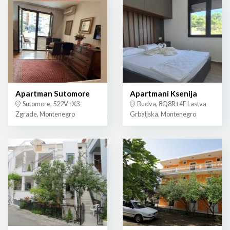
Apartman Sutomore
Apartmani Ksenija
Sutomore, 522V+X3
Budva, 8Q8R+4F Lastva
Zgrade, Montenegro
Grbaljska, Montenegro