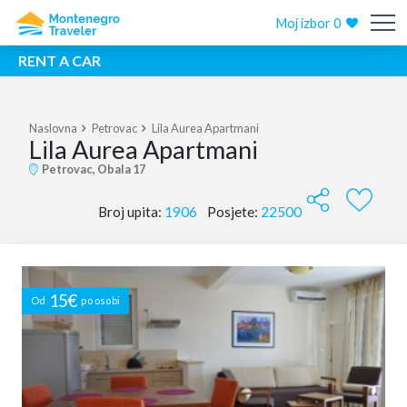
Moj izbor
0
RENT A CAR
Naslovna
Petrovac
Lila Aurea Apartmani
Lila Aurea Apartmani
Petrovac, Obala 17
Broj upita:
1906
Posjete:
22500
15€
Od
po osobi