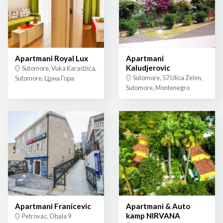
Apartmani Royal Lux
Apartmani
Kaludjerovic
Sutomore, Vuka Karadžića,
Sutomore, 57 Ulica Zelen,
Sutomore, Црна Гора
Sutomore, Montenegro
Apartmani Franicevic
Apartmani & Auto
kamp NIRVANA
Petrovac, Obala 9