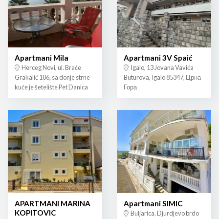
Apartmani Mila
Apartmani 3V Spaić
Herceg Novi, ul. Braće
Igalo, 13 Jovana Vavića
Grakalić 106, sa donje strne
Buturova, Igalo 85347, Црна
kuće je šetelište Pet Danica
Гора
APARTMANI MARINA
Apartmani SIMIC
KOPITOVIC
Buljarica, Djurdjevo brdo