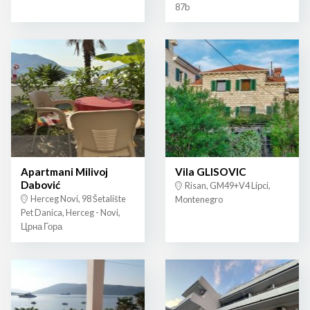
87b
Apartmani Milivoj
Vila GLISOVIC
Dabović
Risan, GM49+V4 Lipci,
Herceg Novi, 98 Šetalište
Montenegro
Pet Danica, Herceg - Novi,
Црна Гора