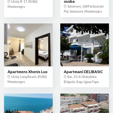
osoba
Ulcinj, R-17, 85360,
Sutomore, 168 Partizanski
Montenegro
Put, Sutomore, Montenegro
Apartmens Xhenis Lux
Apartmani DELIBASIC
Ulcinj, Long Beach, 85360,
Bar, 21 Ul.I Bokeljske
Montenegro
Brigade, Бар, Црна Гора