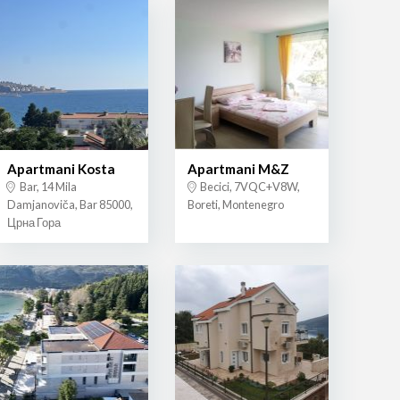
Apartmani Kosta
Apartmani M&Z
Bar, 14 Mila
Becici, 7VQC+V8W,
Damjanoviča, Bar 85000,
Boreti, Montenegro
Црна Гора