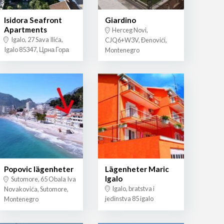
Isidora Seafront
Giardino
Apartments
Herceg Novi,
Igalo, 27 Sava Ilića,
CJQ6+W3V, Đenovići,
Igalo 85347, Црна Гора
Montenegro
Popovic lägenheter
Lägenheter Maric
Igalo
Sutomore, 65 Obala Iva
Igalo, bratstva i
Novakovića, Sutomore,
jedinstva 85 igalo
Montenegro