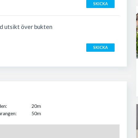
SKICKA
 utsikt över bukten
SKICKA
den:
20m
urangen:
50m