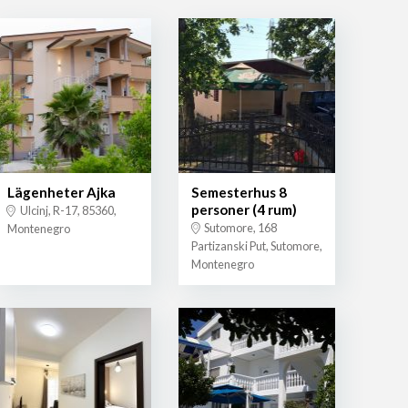
Lägenheter Ajka
Semesterhus 8
personer (4 rum)
Ulcinj, R-17, 85360,
Sutomore, 168
Montenegro
Partizanski Put, Sutomore,
Montenegro