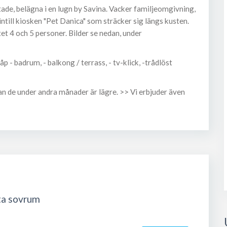
ade, belägna i en lugn by Savina. Vacker familjeomgivning,
intill kiosken "Pet Danica" som sträcker sig längs kusten.
et 4 och 5 personer. Bilder se nedan, under
 - badrum, - balkong / terrass, - tv-klick, -trådlöst
an de under andra månader är lägre. >> Vi erbjuder även
ta sovrum