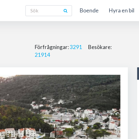
Boende
Hyra en bil
Förfrågningar:
3291
Besökare:
21914