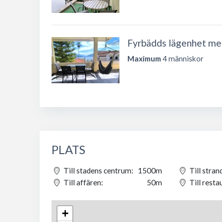
Fyrbädds lägenhet med
Maximum
4 människor
PLATS
Till stadens centrum:
1500m
Till stran
Till affären:
50m
Till resta
+