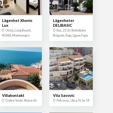
Lägenhet Xhenis
Lägenheter
Lux
DELIBASIC
Ulcinj, Long Beach,
Bar, 21 Ul.I Bokeljske
85360, Montenegro
Brigade, Бар, Црна Гора
Villakontakt
Vila Savovic
Dobre Vode, Nisice 65
Petrovac, Ulica IV, br 19