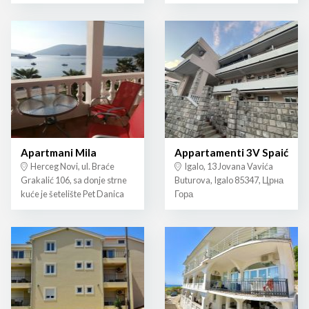
Apartmani Mila
Appartamenti 3V Spaić
Herceg Novi, ul. Braće
Igalo, 13 Jovana Vavića
Grakalić 106, sa donje strne
Buturova, Igalo 85347, Црна
kuće je šetelište Pet Danica
Гора