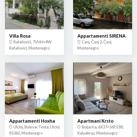
Villa Rosa
Appartamenti SIRENA
Rafailovići, 7VHH+4W
Canj, Čanj 2, Čanj,
Rafailovići, Montenegro
Montenegro
Appartamenti Hoxha
Apartmani Krsto
Ulcinj, Bulevar Teuta, Ulcinj
Buljarica, 6X37+56P, E80,
85360, Montenegro
Kaluđerac, Montenegro