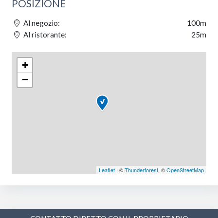
POSIZIONE
Al negozio:
100m
Al ristorante:
25m
+
−
Leaflet
| ©
Thunderforest
, ©
OpenStreetMap