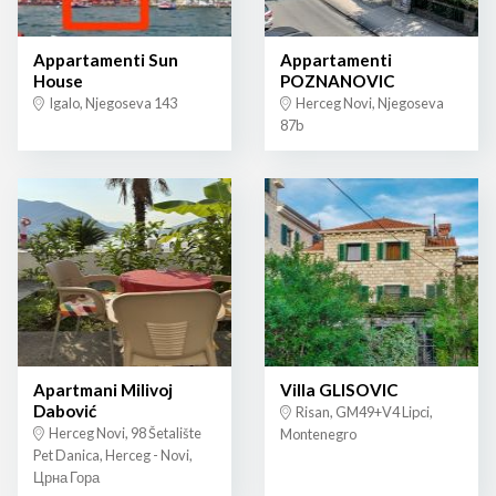
Appartamenti Sun
Appartamenti
House
POZNANOVIC
Igalo, Njegoseva 143
Herceg Novi, Njegoseva
87b
Apartmani Milivoj
Villa GLISOVIC
Dabović
Risan, GM49+V4 Lipci,
Herceg Novi, 98 Šetalište
Montenegro
Pet Danica, Herceg - Novi,
Црна Гора