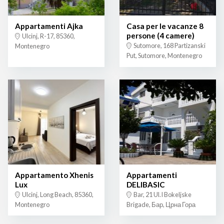
Appartamenti Ajka
Casa per le vacanze 8
persone (4 camere)
Ulcinj, R-17, 85360,
Sutomore, 168 Partizanski
Montenegro
Put, Sutomore, Montenegro
Appartamento Xhenis
Appartamenti
Lux
DELIBASIC
Ulcinj, Long Beach, 85360,
Bar, 21 Ul.I Bokeljske
Montenegro
Brigade, Бар, Црна Гора