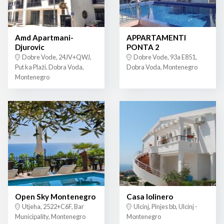
Amd Apartmani-
APPARTAMENTI
Djurovic
PONTA 2
Dobre Vode, 24JV+QWJ,
Dobre Vode, 93a E851,
Put ka Plaži, Dobra Voda,
Dobra Voda, Montenegro
Montenegro
Open Sky Montenegro
Casa lolinero
Utjeha, 2522+C6F, Bar
Ulcinj, Pinjes bb, Ulcinj -
Municipality, Montenegro
Montenegro