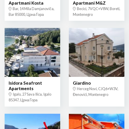
Apartmani Kosta
Apartmani M&Z
Bar, 14 Mila Damjanoviča,
Becici, 7VQC+V8W, Boreti,
Bar 85000, Црна Гора
Montenegro
Isidora Seafront
Giardino
Apartments
Herceg Novi, CJQ6+W3V,
Igalo, 27 Sava Ilića, Igalo
Đenovići, Montenegro
85347, Црна Гора