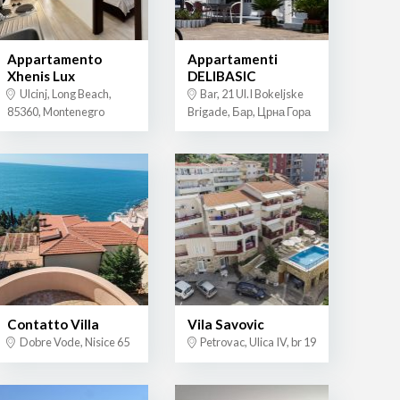
Appartamento
Appartamenti
Xhenis Lux
DELIBASIC
Ulcinj, Long Beach,
Bar, 21 Ul.I Bokeljske
85360, Montenegro
Brigade, Бар, Црна Гора
Contatto Villa
Vila Savovic
Dobre Vode, Nisice 65
Petrovac, Ulica IV, br 19