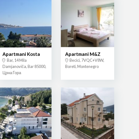
Apartmani Kosta
Apartmani M&Z
Bar, 14 Mila
Becici, 7VQC+V8W,
Damjanoviča, Bar 85000,
Boreti, Montenegro
Црна Гора