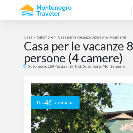
Casa
Sutomore
Casa per le vacanze 8 persone (4 camere)
Casa per le vacanze 
persone (4 camere)
Sutomore, 168 Partizanski Put, Sutomore, Montenegro
4€
Da
a persona