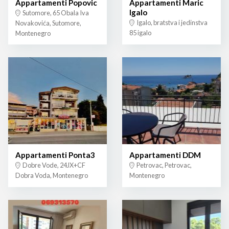
Appartamenti Popovic
Appartamenti Maric
Igalo
Sutomore, 65 Obala Iva
Igalo, bratstva i jedinstva
Novakovića, Sutomore,
85 igalo
Montenegro
Appartamenti Ponta3
Appartamenti DDM
Dobre Vode, 24JX+CF
Petrovac, Petrovac,
Dobra Voda, Montenegro
Montenegro