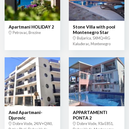
Apartmani HOLIDAY 2
Stone Villa with pool
Montenegro Star
Petrovac, Brezine
Buljarica, 5XMQ+RG
Kaluđerac, Montenegro
Amd Apartmani-
APPARTAMENTI
Djurovic
PONTA 2
Dobre Vode, 24JV+QWJ,
Dobre Vode, 93a E851,