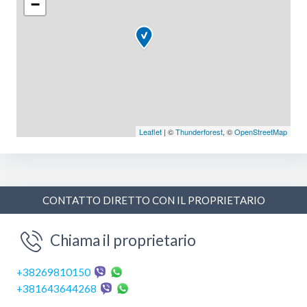
−
i manje grupe.
Vila se nalazi na odličnoj lokaciji – samo 300 metara od
mora, u mirnom okruženju, a u blizini su i prodavnice,
restorani i centar .
Svi apartmani su kompletno opremljeni, klimatizovani i
imaju sve što vam je potrebno za prijatan i opuštajući
boravak.
Leaflet
| ©
Thunderforest
, ©
OpenStreetMap
Rezervišite svoj boravak i doživite pravi ugođaj
mediteranskog odmora!
CONTATTO DIRETTO CON IL PROPRIETARIO
Chiama il proprietario
+38269810150
+381643644268