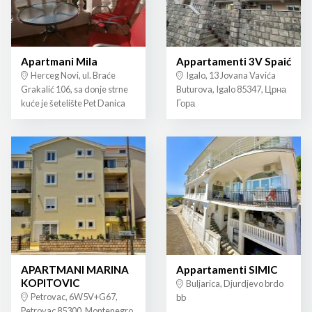
Apartmani Mila
Appartamenti 3V Spaić
Herceg Novi, ul. Braće
Igalo, 13 Jovana Vavića
Grakalić 106, sa donje strne
Buturova, Igalo 85347, Црна
kuće je šetelište Pet Danica
Гора
APARTMANI MARINA
Appartamenti SIMIC
KOPITOVIC
Buljarica, Djurdjevo brdo
Petrovac, 6W5V+G67,
bb
Petrovac 85300, Montenegro