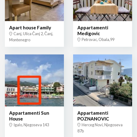
Apart house Family
Appartamenti
Medigovic
Canj, Ulica Čanj 2, Čanj,
Petrovac, Obala,99
Montenegro
Appartamenti Sun
Appartamenti
House
POZNANOVIC
Igalo, Njegoseva 143
Herceg Novi, Njegoseva
87b