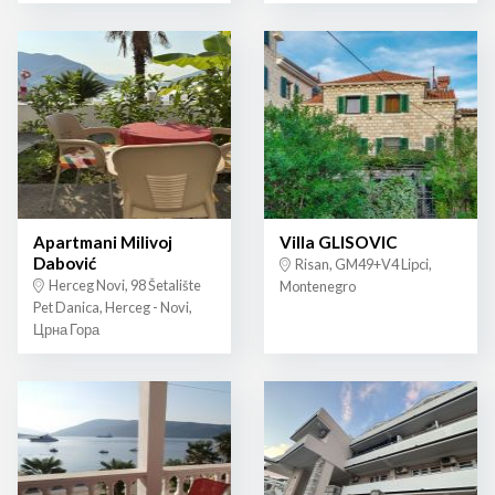
Apartmani Milivoj
Villa GLISOVIC
Dabović
Risan, GM49+V4 Lipci,
Herceg Novi, 98 Šetalište
Montenegro
Pet Danica, Herceg - Novi,
Црна Гора