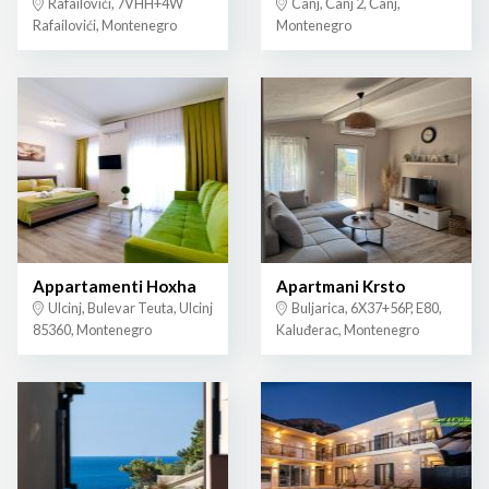
Rafailovići, 7VHH+4W
Canj, Čanj 2, Čanj,
Rafailovići, Montenegro
Montenegro
Appartamenti Hoxha
Apartmani Krsto
Ulcinj, Bulevar Teuta, Ulcinj
Buljarica, 6X37+56P, E80,
85360, Montenegro
Kaluđerac, Montenegro