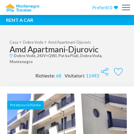
Preferiti
0
RENT A CAR
Casa
Dobre Vode
Amd Apartmani-Djurovic
Amd Apartmani-Djurovic
Dobre Vode, 24JV+QWJ, Put ka Plaži, Dobra Voda,
Montenegro
Richieste:
68
Visitatori:
11492
Prezzo su richiesta