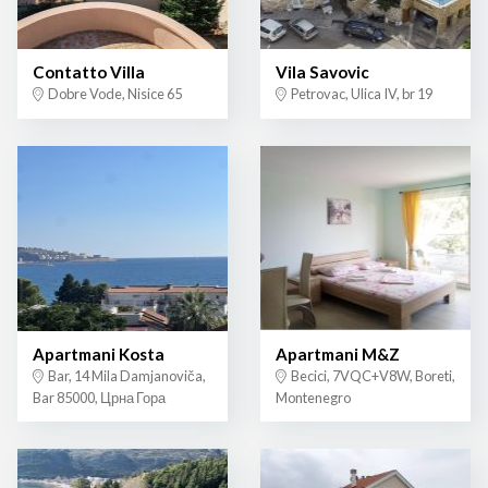
Contatto Villa
Vila Savovic
Dobre Vode, Nisice 65
Petrovac, Ulica IV, br 19
Apartmani Kosta
Apartmani M&Z
Bar, 14 Mila Damjanoviča,
Becici, 7VQC+V8W, Boreti,
Bar 85000, Црна Гора
Montenegro