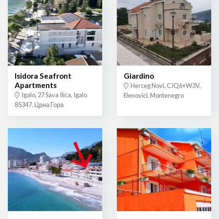
Isidora Seafront
Giardino
Apartments
Herceg Novi, CJQ6+W3V,
Igalo, 27 Sava Ilića, Igalo
Đenovići, Montenegro
85347, Црна Гора