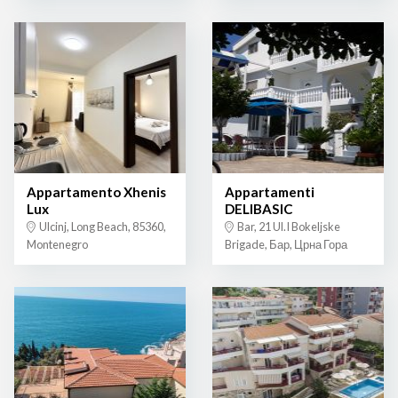
Appartamento Xhenis
Appartamenti
Lux
DELIBASIC
Ulcinj, Long Beach, 85360,
Bar, 21 Ul.I Bokeljske
Montenegro
Brigade, Бар, Црна Гора