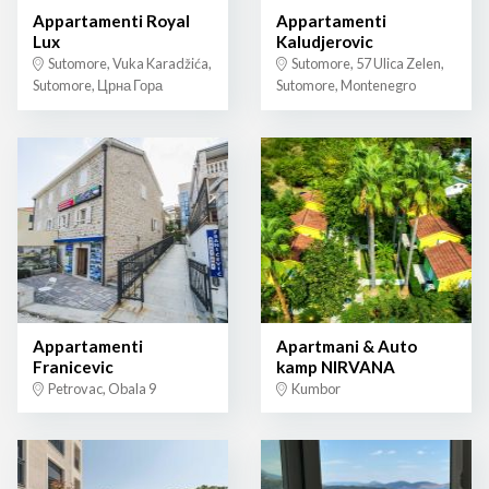
Appartamenti Royal
Appartamenti
Lux
Kaludjerovic
Sutomore, Vuka Karadžića,
Sutomore, 57 Ulica Zelen,
Sutomore, Црна Гора
Sutomore, Montenegro
Appartamenti
Apartmani & Auto
Franicevic
kamp NIRVANA
Petrovac, Obala 9
Kumbor