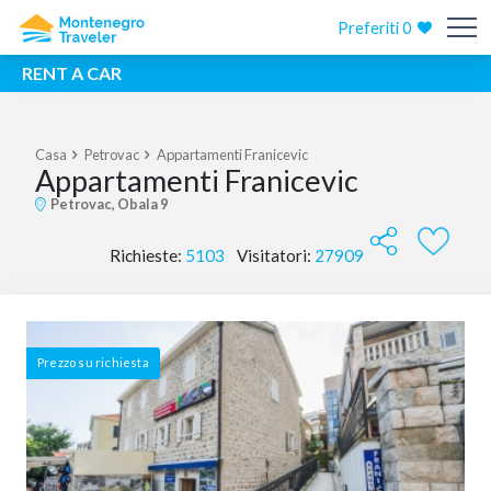
Preferiti
0
RENT A CAR
Casa
Petrovac
Appartamenti Franicevic
Appartamenti Franicevic
Petrovac, Obala 9
Richieste:
5103
Visitatori:
27909
Prezzo su richiesta