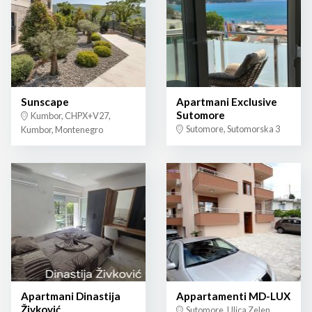
Sunscape
Apartmani Exclusive
Sutomore
Kumbor, CHPX+V27,
Sutomore, Sutomorska 3
Kumbor, Montenegro
Apartmani Dinastija
Appartamenti MD-LUX
Živković
Sutomore, Ulica Zelen