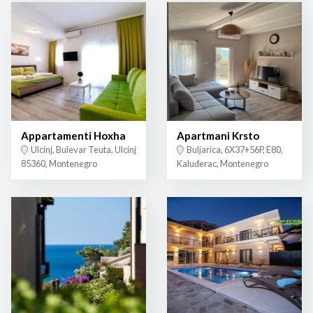
Appartamenti Hoxha
Apartmani Krsto
Ulcinj, Bulevar Teuta, Ulcinj
Buljarica, 6X37+56P, E80,
85360, Montenegro
Kaluđerac, Montenegro