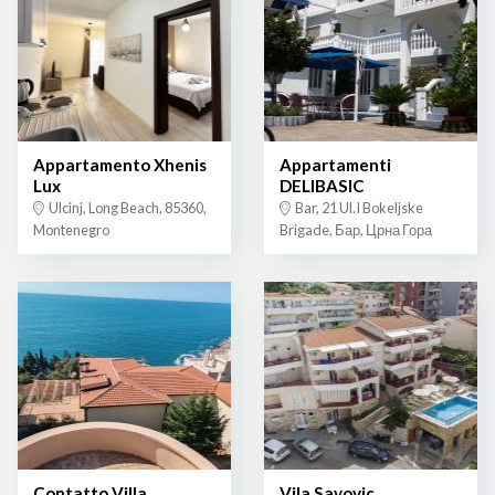
Appartamento Xhenis
Appartamenti
Lux
DELIBASIC
Ulcinj, Long Beach, 85360,
Bar, 21 Ul.I Bokeljske
Montenegro
Brigade, Бар, Црна Гора
Contatto Villa
Vila Savovic