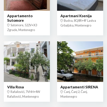
Appartamento
Apartmani Ksenija
Sutomore
Budva, 8Q8R+4F Lastva
Sutomore, 522V+X3
Grbaljska, Montenegro
Zgrade, Montenegro
Villa Rosa
Appartamenti SIRENA
Rafailovići, 7VHH+4W
Canj, Čanj 2, Čanj,
Rafailovići, Montenegro
Montenegro