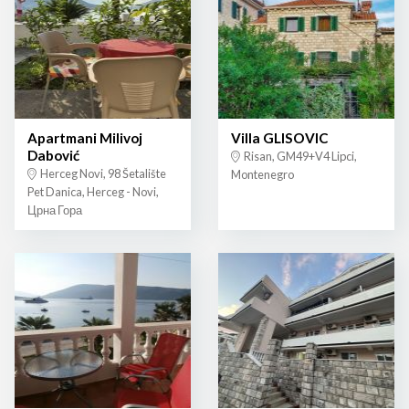
Apartmani Milivoj
Villa GLISOVIC
Dabović
Risan, GM49+V4 Lipci,
Herceg Novi, 98 Šetalište
Montenegro
Pet Danica, Herceg - Novi,
Црна Гора