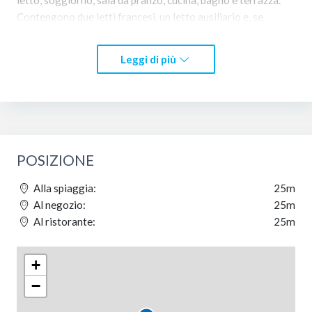
Contengono due letti francesi, un letto ausiliario e, se
necessario, un lettino per bambini, quindi è ideale per 4 o 5
persone. Gli appartamenti sono dotati di aria condizionata,
Leggi di più
TV via cavo, cassette di sicurezza, porte cieche e
videosorveglianza per il ferro da stiro, asciugacapelli, stufa
e gli utensili da cucina più raffinati. Inoltre, abbiamo una
domestica tutti i giorni visitando gli appartamenti.
POSIZIONE
Alla spiaggia:
25m
Al negozio:
25m
Al ristorante:
25m
+
−