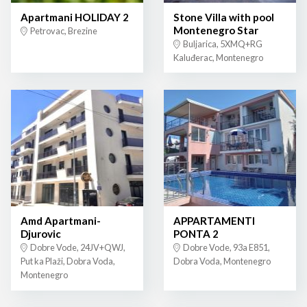
Apartmani HOLIDAY 2
Stone Villa with pool
Montenegro Star
Petrovac, Brezine
Buljarica, 5XMQ+RG
Kaluđerac, Montenegro
Amd Apartmani-
APPARTAMENTI
Djurovic
PONTA 2
Dobre Vode, 24JV+QWJ,
Dobre Vode, 93a E851,
Put ka Plaži, Dobra Voda,
Dobra Voda, Montenegro
Montenegro