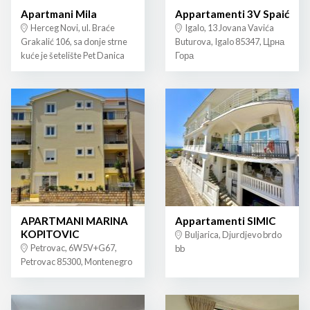
Apartmani Mila
Appartamenti 3V Spaić
Herceg Novi, ul. Braće
Igalo, 13 Jovana Vavića
Grakalić 106, sa donje strne
Buturova, Igalo 85347, Црна
kuće je šetelište Pet Danica
Гора
APARTMANI MARINA
Appartamenti SIMIC
KOPITOVIC
Buljarica, Djurdjevo brdo
Petrovac, 6W5V+G67,
bb
Petrovac 85300, Montenegro