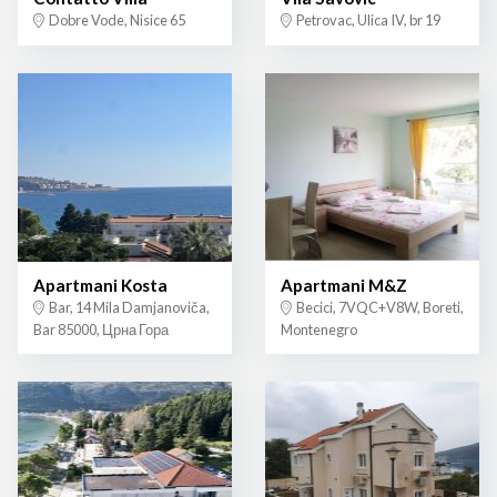
Dobre Vode, Nisice 65
Petrovac, Ulica IV, br 19
Apartmani Kosta
Apartmani M&Z
Bar, 14 Mila Damjanoviča,
Becici, 7VQC+V8W, Boreti,
Bar 85000, Црна Гора
Montenegro