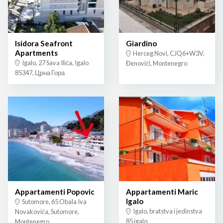
Isidora Seafront
Giardino
Apartments
Herceg Novi, CJQ6+W3V,
Igalo, 27 Sava Ilića, Igalo
Đenovići, Montenegro
85347, Црна Гора
Appartamenti Popovic
Appartamenti Maric
Igalo
Sutomore, 65 Obala Iva
Igalo, bratstva i jedinstva
Novakovića, Sutomore,
85 igalo
Montenegro