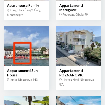
Apart house Family
Appartamenti
Medigovic
Canj, Ulica Čanj 2, Čanj,
Petrovac, Obala,99
Montenegro
Appartamenti Sun
Appartamenti
House
POZNANOVIC
Igalo, Njegoseva 143
Herceg Novi, Njegoseva
87b