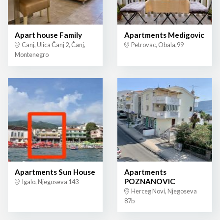
Apart house Family
Apartments Medigovic
Canj, Ulica Čanj 2, Čanj,
Petrovac, Obala,99
Montenegro
Apartments Sun House
Apartments
POZNANOVIC
Igalo, Njegoseva 143
Herceg Novi, Njegoseva
87b