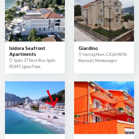
Isidora Seafront
Giardino
Apartments
Herceg Novi, CJQ6+W3V,
Igalo, 27 Sava Ilića, Igalo
Đenovići, Montenegro
85347, Црна Гора