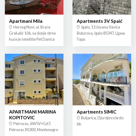
Apartmani Mila
Apartments 3V Spaić
Herceg Novi, ul. Braće
Igalo, 13 Jovana Vavića
Grakalić 106, sa donje strne
Buturova, Igalo 85347, Црна
kuće je šetelište Pet Danica
Гора
APARTMANI MARINA
Apartments SIMIC
KOPITOVIC
Buljarica, Djurdjevo brdo
Petrovac, 6W5V+G67,
bb
Petrovac 85300, Montenegro