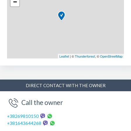
−
i manje grupe.
Vila se nalazi na odličnoj lokaciji – samo 300 metara od
mora, u mirnom okruženju, a u blizini su i prodavnice,
restorani i centar .
Svi apartmani su kompletno opremljeni, klimatizovani i
imaju sve što vam je potrebno za prijatan i opuštajući
boravak.
Leaflet
| ©
Thunderforest
, ©
OpenStreetMap
Rezervišite svoj boravak i doživite pravi ugođaj
mediteranskog odmora!
DIRECT CONTACT WITH THE OWNER
Call the owner
+38269810150
+381643644268