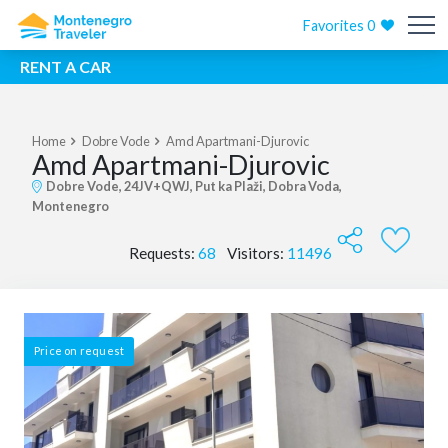
Favorites
0
RENT A CAR
Home
Dobre Vode
Amd Apartmani-Djurovic
Amd Apartmani-Djurovic
Dobre Vode, 24JV+QWJ, Put ka Plaži, Dobra Voda,
Montenegro
Requests:
68
Visitors:
11496
Price on request