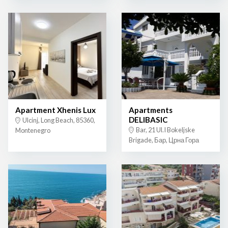
Apartment Xhenis Lux
Apartments
DELIBASIC
Ulcinj, Long Beach, 85360,
Bar, 21 Ul.I Bokeljske
Montenegro
Brigade, Бар, Црна Гора