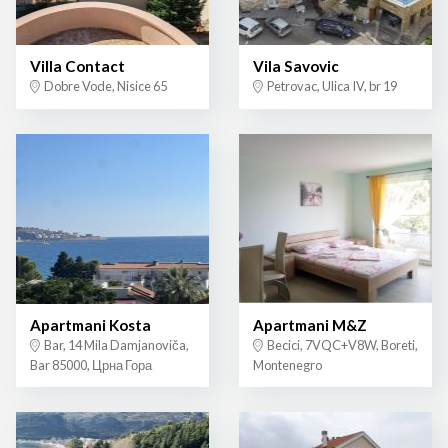
Villa Contact
Vila Savovic
Dobre Vode, Nisice 65
Petrovac, Ulica IV, br 19
Apartmani Kosta
Apartmani M&Z
Bar, 14 Mila Damjanoviča,
Becici, 7VQC+V8W, Boreti,
Bar 85000, Црна Гора
Montenegro