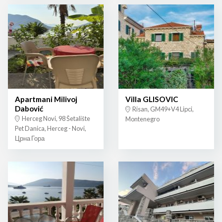
Apartmani Milivoj
Villa GLISOVIC
Dabović
Risan, GM49+V4 Lipci,
Herceg Novi, 98 Šetalište
Montenegro
Pet Danica, Herceg - Novi,
Црна Гора