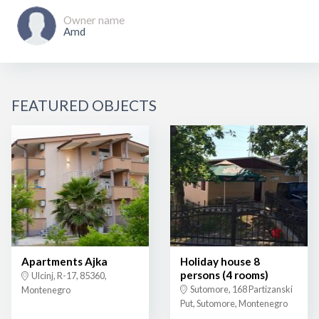
Owner name
Amd
FEATURED OBJECTS
Apartments Ajka
Holiday house 8
persons (4 rooms)
Ulcinj, R-17, 85360,
Sutomore, 168 Partizanski
Montenegro
Put, Sutomore, Montenegro