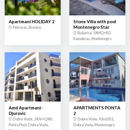
Apartmani HOLIDAY 2
Stone Villa with pool
Montenegro Star
Petrovac, Brezine
Buljarica, 5XMQ+RG
Kaluđerac, Montenegro
Amd Apartmani-
APARTMENTS PONTA
Djurovic
2
Dobre Vode, 24JV+QWJ,
Dobre Vode, 93a E851,
Put ka Plaži, Dobra Voda,
Dobra Voda, Montenegro