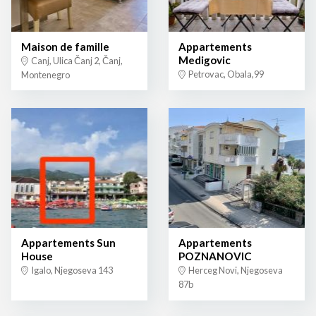
Maison de famille
Appartements
Medigovic
Canj, Ulica Čanj 2, Čanj,
Petrovac, Obala,99
Montenegro
Appartements Sun
Appartements
House
POZNANOVIC
Igalo, Njegoseva 143
Herceg Novi, Njegoseva
87b