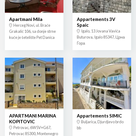
Apartmani Mila
Appartements 3V
Spaic
Herceg Novi, ul. Braće
Igalo, 13 Jovana Vavića
Grakalić 106, sa donje strne
Buturova, Igalo 85347, Црна
kuće je šetelište Pet Danica
Гора
APARTMANI MARINA
Appartements SIMIC
KOPITOVIC
Buljarica, Djurdjevo brdo
Petrovac, 6W5V+G67,
bb
Petrovac 85300, Montenegro