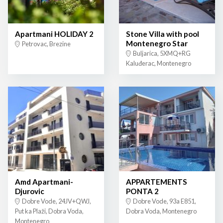
Apartmani HOLIDAY 2
Stone Villa with pool
Montenegro Star
Petrovac, Brezine
Buljarica, 5XMQ+RG
Kaluđerac, Montenegro
Amd Apartmani-
APPARTEMENTS
Djurovic
PONTA 2
Dobre Vode, 24JV+QWJ,
Dobre Vode, 93a E851,
Put ka Plaži, Dobra Voda,
Dobra Voda, Montenegro
Montenegro