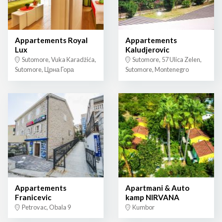
Appartements Royal
Appartements
Lux
Kaludjerovic
Sutomore, Vuka Karadžića,
Sutomore, 57 Ulica Zelen,
Sutomore, Црна Гора
Sutomore, Montenegro
Appartements
Apartmani & Auto
Franicevic
kamp NIRVANA
Petrovac, Obala 9
Kumbor