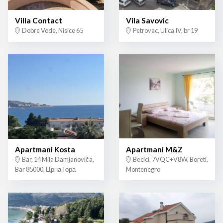
Villa Contact
Vila Savovic
Dobre Vode, Nisice 65
Petrovac, Ulica IV, br 19
Apartmani Kosta
Apartmani M&Z
Bar, 14 Mila Damjanoviča,
Becici, 7VQC+V8W, Boreti,
Bar 85000, Црна Гора
Montenegro