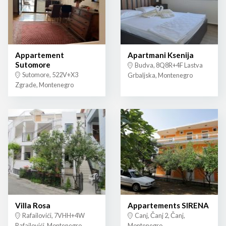
Appartement
Apartmani Ksenija
Sutomore
Budva, 8Q8R+4F Lastva
Sutomore, 522V+X3
Grbaljska, Montenegro
Zgrade, Montenegro
Villa Rosa
Appartements SIRENA
Rafailovići, 7VHH+4W
Canj, Čanj 2, Čanj,
Rafailovići, Montenegro
Montenegro