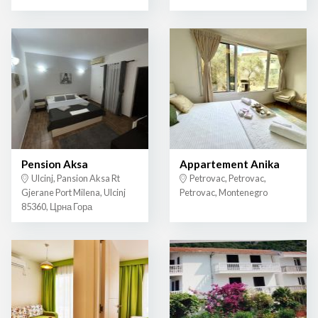
Pension Aksa
Appartement Anika
Ulcinj, Pansion Aksa Rt
Petrovac, Petrovac,
Gjerane Port Milena, Ulcinj
Petrovac, Montenegro
85360, Црна Гора