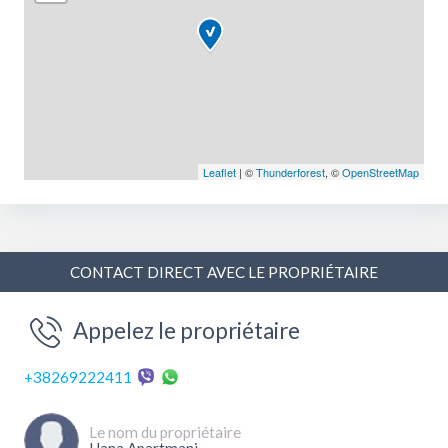
Leaflet
| ©
Thunderforest
, ©
OpenStreetMap
CONTACT DIRECT AVEC LE PROPRIÉTAIRE
Appelez le propriétaire
+38269222411
Le nom du propriétaire