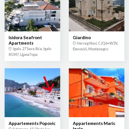
Isidora Seafront
Giardino
Apartments
Herceg Novi, CJQ6+W3V,
Igalo, 27 Sava Ilića, Igalo
Đenovići, Montenegro
85347, Црна Гора
Appartements Popovic
Appartements Maric
Igalo
Sutomore, 65 Obala Iva