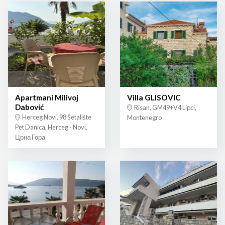
Apartmani Milivoj
Villa GLISOVIC
Dabović
Risan, GM49+V4 Lipci,
Herceg Novi, 98 Šetalište
Montenegro
Pet Danica, Herceg - Novi,
Црна Гора