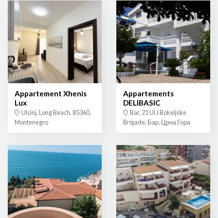
Appartement Xhenis
Appartements
Lux
DELIBASIC
Ulcinj, Long Beach, 85360,
Bar, 21 Ul.I Bokeljske
Montenegro
Brigade, Бар, Црна Гора