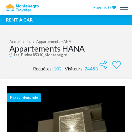
Favoris
0
RENT A CAR
Accueil
Jaz
Appartements HANA
Appartements HANA
Jaz, Budva 85310, Montenegro
Requêtes:
102
Visiteurs:
24453
Prix ​​sur demande