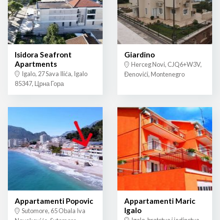
Isidora Seafront
Giardino
Apartments
Herceg Novi, CJQ6+W3V,
Igalo, 27 Sava Ilića, Igalo
Đenovići, Montenegro
85347, Црна Гора
Appartamenti Popovic
Appartamenti Maric
Igalo
Sutomore, 65 Obala Iva
Igalo, bratstva i jedinstva