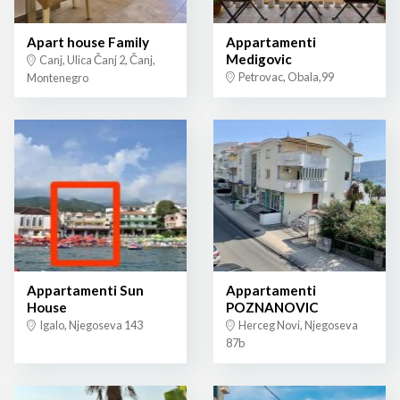
Apart house Family
Appartamenti
Medigovic
Canj, Ulica Čanj 2, Čanj,
Petrovac, Obala,99
Montenegro
Appartamenti Sun
Appartamenti
House
POZNANOVIC
Igalo, Njegoseva 143
Herceg Novi, Njegoseva
87b