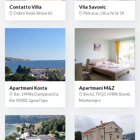
Contatto Villa
Vila Savovic
Dobre Vode, Nisice 65
Petrovac, Ulica IV, br 19
Apartmani Kosta
Apartmani M&Z
Bar, 14 Mila Damjanoviča,
Becici, 7VQC+V8W, Boreti,
Bar 85000, Црна Гора
Montenegro