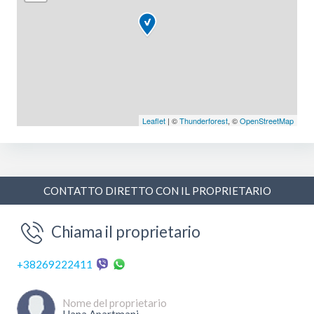
Leaflet
| ©
Thunderforest
, ©
OpenStreetMap
CONTATTO DIRETTO CON IL PROPRIETARIO
Chiama il proprietario
+38269222411
Nome del proprietario