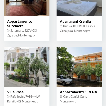
Appartamento
Apartmani Ksenija
Sutomore
Budva, 8Q8R+4F Lastva
Sutomore, 522V+X3
Grbaljska, Montenegro
Zgrade, Montenegro
Villa Rosa
Appartamenti SIRENA
Rafailovići, 7VHH+4W
Canj, Čanj 2, Čanj,
Rafailovići, Montenegro
Montenegro