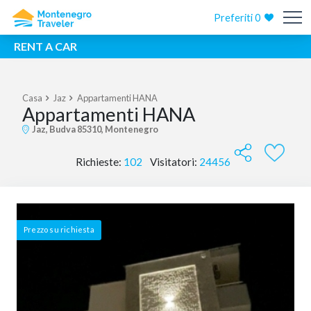
Preferiti
0
RENT A CAR
Casa
Jaz
Appartamenti HANA
Appartamenti HANA
Jaz, Budva 85310, Montenegro
Richieste:
102
Visitatori:
24456
Prezzo su richiesta