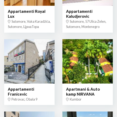
Appartamenti Royal
Appartamenti
Lux
Kaludjerovic
Sutomore, Vuka Karadžića,
Sutomore, 57 Ulica Zelen,
Sutomore, Црна Гора
Sutomore, Montenegro
Appartamenti
Apartmani & Auto
Franicevic
kamp NIRVANA
Petrovac, Obala 9
Kumbor