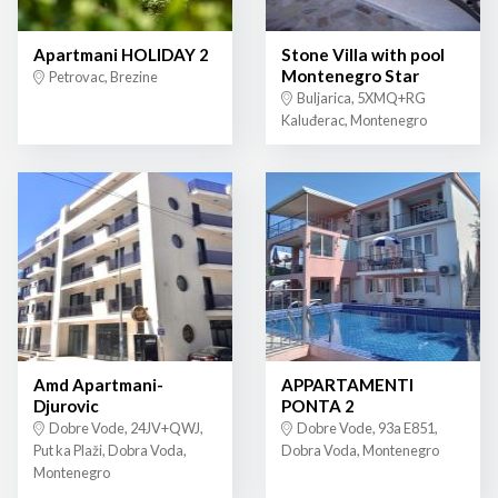
Apartmani HOLIDAY 2
Stone Villa with pool
Montenegro Star
Petrovac, Brezine
Buljarica, 5XMQ+RG
Kaluđerac, Montenegro
Amd Apartmani-
APPARTAMENTI
Djurovic
PONTA 2
Dobre Vode, 24JV+QWJ,
Dobre Vode, 93a E851,
Put ka Plaži, Dobra Voda,
Dobra Voda, Montenegro
Montenegro