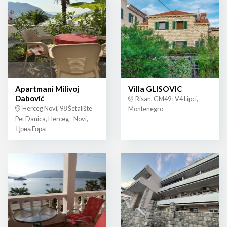
Apartmani Milivoj
Villa GLISOVIC
Dabović
Risan, GM49+V4 Lipci,
Herceg Novi, 98 Šetalište
Montenegro
Pet Danica, Herceg - Novi,
Црна Гора