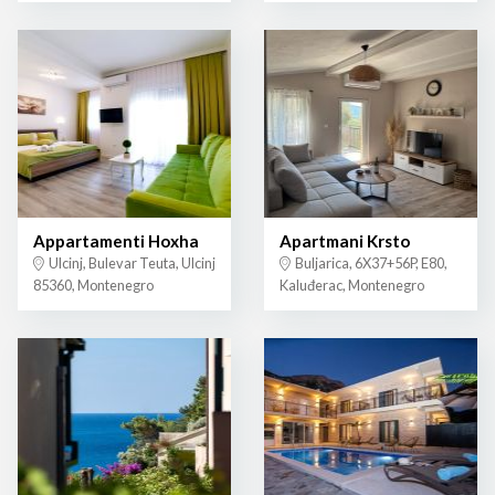
Appartamenti Hoxha
Apartmani Krsto
Ulcinj, Bulevar Teuta, Ulcinj
Buljarica, 6X37+56P, E80,
85360, Montenegro
Kaluđerac, Montenegro