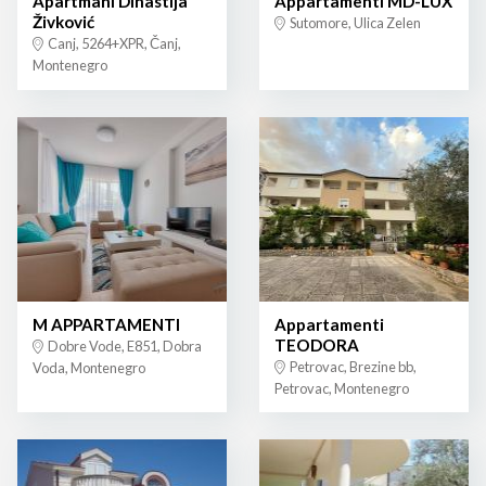
Apartmani Dinastija
Appartamenti MD-LUX
Živković
Sutomore, Ulica Zelen
Canj, 5264+XPR, Čanj,
Montenegro
M APPARTAMENTI
Appartamenti
TEODORA
Dobre Vode, E851, Dobra
Petrovac, Brezine bb,
Voda, Montenegro
Petrovac, Montenegro