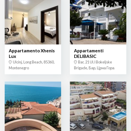
Appartamento Xhenis
Appartamenti
Lux
DELIBASIC
Ulcinj, Long Beach, 85360,
Bar, 21 Ul.I Bokeljske
Montenegro
Brigade, Бар, Црна Гора