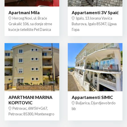
Apartmani Mila
Appartamenti 3V Spaić
Herceg Novi, ul. Braće
Igalo, 13 Jovana Vavića
Grakalić 106, sa donje strne
Buturova, Igalo 85347, Црна
kuće je šetelište Pet Danica
Гора
APARTMANI MARINA
Appartamenti SIMIC
KOPITOVIC
Buljarica, Djurdjevo brdo
Petrovac, 6W5V+G67,
bb
Petrovac 85300, Montenegro