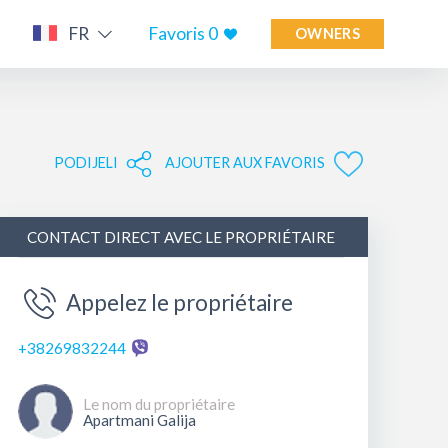
e
FR
Favoris
0
OWNERS
PODIJELI
AJOUTER AUX FAVORIS
CONTACT DIRECT AVEC LE PROPRIÉTAIRE
Appelez le propriétaire
+38269832244
Le nom du propriétaire
Apartmani Galija