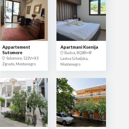
Appartement
Apartmani Ksenija
Sutomore
Budva, 8Q8R+4F
Sutomore, 522V+X3
Lastva Grbaljska,
Zgrade, Montenegro
Montenegro