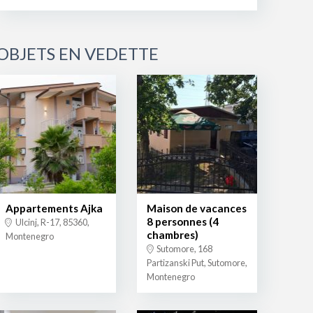
OBJETS EN VEDETTE
Appartements Ajka
Maison de vacances
8 personnes (4
Ulcinj, R-17, 85360,
chambres)
Montenegro
Sutomore, 168
Partizanski Put, Sutomore,
Montenegro