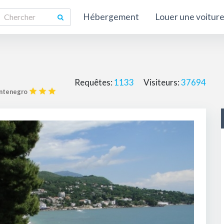
Hébergement
Louer une voitur
Requêtes:
1133
Visiteurs:
37694
ontenegro