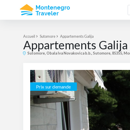
Accueil
Sutomore
Appartements Galija
Appartements Galija
Sutomore, Obala Iva Novakovica b.b., Sutomore, 85355, M
Prix ​​sur demande