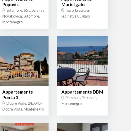
Popovic
Maric Igalo
Sutomore, 65 Obala Iva
Igalo, bratstva i
Novakovića, Sutomore,
jedinstva 85 igalo
Montenegro
Appartements
Appartements DDM
Ponta 3
Petrovac, Petrovac,
Dobre Vode, 24JX+CF
Montenegro
Dobra Voda, Montenegro