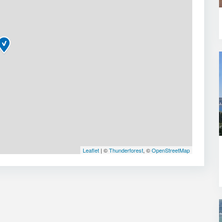
Leaflet
| ©
Thunderforest
, ©
OpenStreetMap