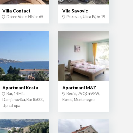
Villa Contact
Vila Savovic
Dobre Vode, Nisice 65
Petrovac, Ulica IV, br 19
Apartmani Kosta
Apartmani M&Z
Bar, 14 Mila
Becici, 7VQC+V8W,
Damjanoviča, Bar 85000,
Boreti, Montenegro
Црна Гора