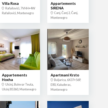
Villa Rosa
Appartements
SIRENA
Rafailovići, 7VHH+4W
Canj, Čanj 2, Čanj,
Rafailovići, Montenegro
Montenegro
Appartements
Apartmani Krsto
Hoxha
Buljarica, 6X37+56P,
Ulcinj, Bulevar Teuta,
E80, Kaluđerac,
Ulcinj 85360, Montenegro
Montenegro