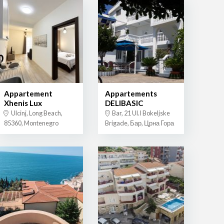
Appartement
Appartements
Xhenis Lux
DELIBASIC
Ulcinj, Long Beach,
Bar, 21 Ul.I Bokeljske
85360, Montenegro
Brigade, Бар, Црна Гора