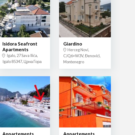
Isidora Seafront
Giardino
Apartments
Herceg Novi,
Igalo, 27 Sava Ilića,
CJQ6+W3V, Đenovići,
Igalo 85347, Црна Гора
Montenegro
Appartements
Appartements