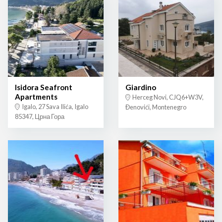
Isidora Seafront
Giardino
Apartments
Herceg Novi, CJQ6+W3V,
Igalo, 27 Sava Ilića, Igalo
Đenovići, Montenegro
85347, Црна Гора