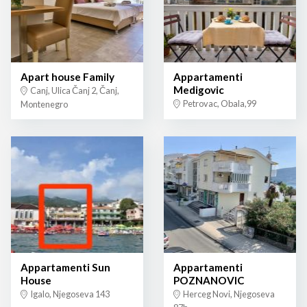
Apart house Family
Appartamenti
Medigovic
Canj, Ulica Čanj 2, Čanj,
Petrovac, Obala,99
Montenegro
Appartamenti Sun
Appartamenti
House
POZNANOVIC
Igalo, Njegoseva 143
Herceg Novi, Njegoseva