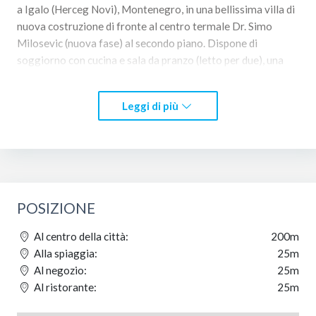
a Igalo (Herceg Novi), Montenegro, in una bellissima villa di
nuova costruzione di fronte al centro termale Dr. Simo
Milosevic (nuova fase) al secondo piano. Dispone di
soggiorno con cucina e sala da pranzo (letto per due), una
camera separata con letto alla francese ed eventualmente
lettino per bambini, anticamera, bagno con doccia. cabina
Leggi di più
doccia, lavatrice e ampia terrazza con bellissima vista sul
mare e su Herceg Novi. È dotato di aria condizionata, radio e
TV (schermo LCD LED), TV via cavo e internet wireless,
DVD ... It dista circa 20 metri dal mare, contattare Olja
+382 67 149 826
POSIZIONE
Al centro della città:
200m
Alla spiaggia:
25m
Al negozio:
25m
Al ristorante:
25m