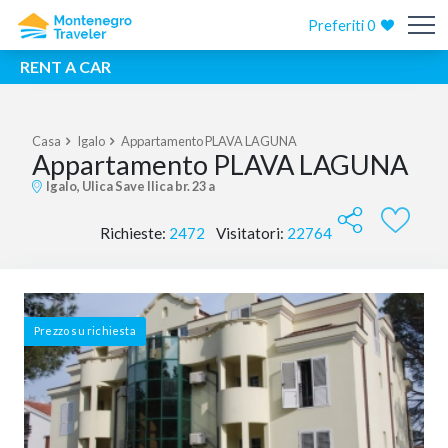
Preferiti
0
RENT A CAR
Casa
Igalo
Appartamento PLAVA LAGUNA
Appartamento PLAVA LAGUNA
Igalo, Ulica Save Ilica br. 23 a
Richieste:
2472
Visitatori:
22764
Prezzo su richiesta