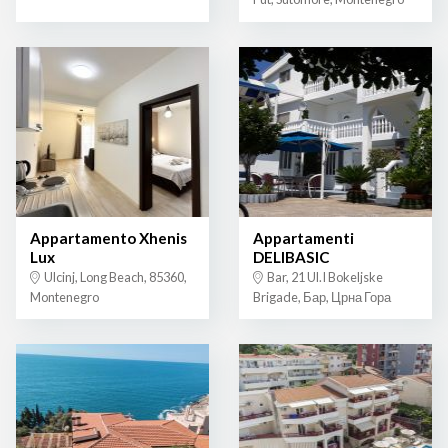
Appartamento Xhenis
Appartamenti
Lux
DELIBASIC
Ulcinj, Long Beach, 85360,
Bar, 21 Ul.I Bokeljske
Montenegro
Brigade, Бар, Црна Гора