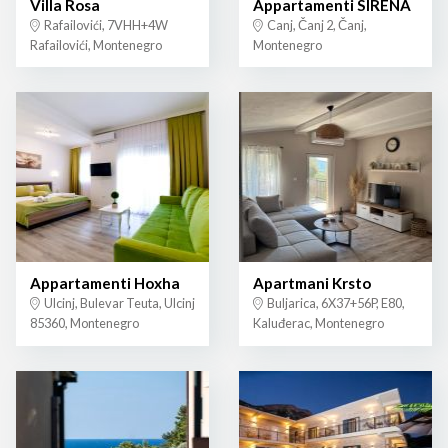
Villa Rosa
Appartamenti SIRENA
Rafailovići, 7VHH+4W
Canj, Čanj 2, Čanj,
Rafailovići, Montenegro
Montenegro
Appartamenti Hoxha
Apartmani Krsto
Ulcinj, Bulevar Teuta, Ulcinj
Buljarica, 6X37+56P, E80,
85360, Montenegro
Kaluđerac, Montenegro