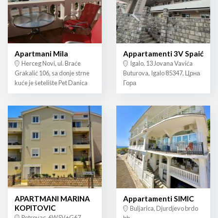
Apartmani Mila
Appartamenti 3V Spaić
Herceg Novi, ul. Braće
Igalo, 13 Jovana Vavića
Grakalić 106, sa donje strne
Buturova, Igalo 85347, Црна
kuće je šetelište Pet Danica
Гора
APARTMANI MARINA
Appartamenti SIMIC
KOPITOVIC
Buljarica, Djurdjevo brdo
Petrovac, 6W5V+G67,