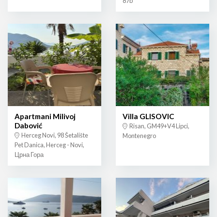
87b
Apartmani Milivoj
Villa GLISOVIC
Dabović
Risan, GM49+V4 Lipci,
Herceg Novi, 98 Šetalište
Montenegro
Pet Danica, Herceg - Novi,
Црна Гора