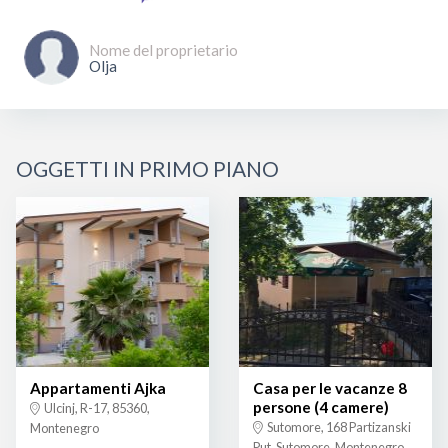
Nome del proprietario
Olja
OGGETTI IN PRIMO PIANO
Appartamenti Ajka
Casa per le vacanze 8
persone (4 camere)
Ulcinj, R-17, 85360,
Sutomore, 168 Partizanski
Montenegro
Put, Sutomore, Montenegro