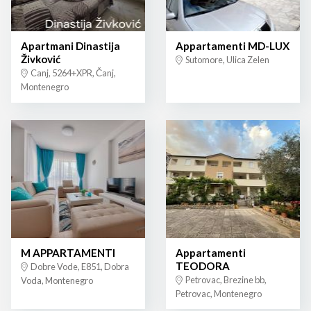
Apartmani Dinastija
Appartamenti MD-LUX
Živković
Sutomore, Ulica Zelen
Canj, 5264+XPR, Čanj,
Montenegro
M APPARTAMENTI
Appartamenti
TEODORA
Dobre Vode, E851, Dobra
Petrovac, Brezine bb,
Voda, Montenegro
Petrovac, Montenegro