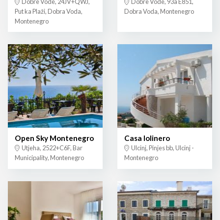
Dobre Vode, 24JV+QWJ,
Dobre Vode, 93a E851,
Put ka Plaži, Dobra Voda,
Dobra Voda, Montenegro
Montenegro
Open Sky Montenegro
Casa lolinero
Utjeha, 2522+C6F, Bar
Ulcinj, Pinjes bb, Ulcinj -
Municipality, Montenegro
Montenegro