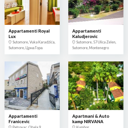
Appartamenti Royal
Appartamenti
Lux
Kaludjerovic
Sutomore, Vuka Karadžića,
Sutomore, 57 Ulica Zelen,
Sutomore, Црна Гора
Sutomore, Montenegro
Appartamenti
Apartmani & Auto
Franicevic
kamp NIRVANA
Petrovac, Obala 9
Kumbor