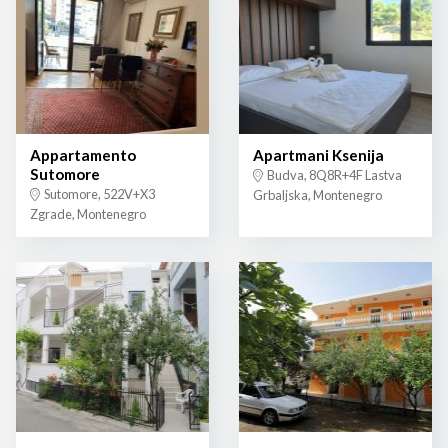
Appartamento
Apartmani Ksenija
Sutomore
Budva, 8Q8R+4F Lastva
Sutomore, 522V+X3
Grbaljska, Montenegro
Zgrade, Montenegro