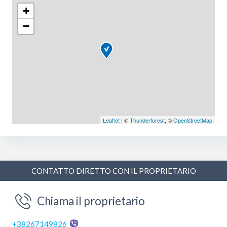
+
−
Leaflet
| ©
Thunderforest
, ©
OpenStreetMap
CONTATTO DIRETTO CON IL PROPRIETARIO
Chiama il proprietario
+38267149826