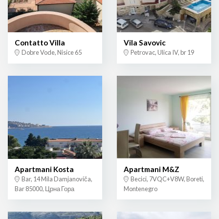
Contatto Villa
Vila Savovic
Dobre Vode, Nisice 65
Petrovac, Ulica IV, br 19
Apartmani Kosta
Apartmani M&Z
Bar, 14 Mila Damjanoviča,
Becici, 7VQC+V8W, Boreti,
Bar 85000, Црна Гора
Montenegro