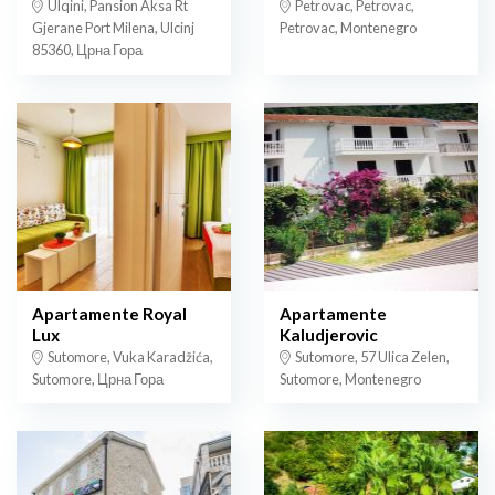
Ulqini, Pansion Aksa Rt
Petrovac, Petrovac,
Gjerane Port Milena, Ulcinj
Petrovac, Montenegro
85360, Црна Гора
Apartamente Royal
Apartamente
Lux
Kaludjerovic
Sutomore, Vuka Karadžića,
Sutomore, 57 Ulica Zelen,
Sutomore, Црна Гора
Sutomore, Montenegro