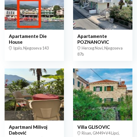
Apartamente Die
Apartamente
House
POZNANOVIC
Igalo, Njegoseva 143
Herceg Novi, Njegoseva
87b
Apartmani Milivoj
Villa GLISOVIC
Dabović
Risan, GM49+V4 Lipci,