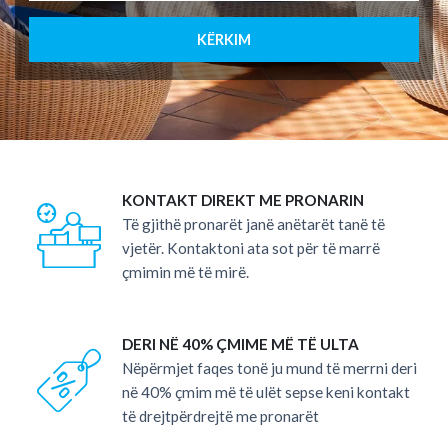
KËRKIM
KONTAKT DIREKT ME PRONARIN
Të gjithë pronarët janë anëtarët tanë të
vjetër. Kontaktoni ata sot për të marrë
çmimin më të mirë.
DERI NË 40% ÇMIME MË TË ULTA
Nëpërmjet faqes tonë ju mund të merrni deri
në 40% çmim më të ulët sepse keni kontakt
të drejtpërdrejtë me pronarët