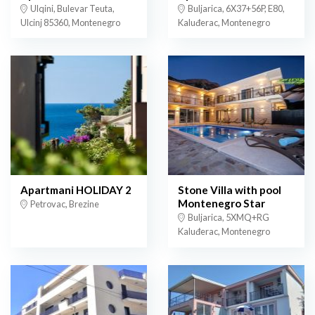
Ulqini, Bulevar Teuta,
Buljarica, 6X37+56P, E80,
Ulcinj 85360, Montenegro
Kaluđerac, Montenegro
Apartmani HOLIDAY 2
Stone Villa with pool
Montenegro Star
Petrovac, Brezine
Buljarica, 5XMQ+RG
Kaluđerac, Montenegro