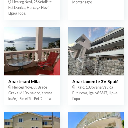
Herceg Novi, 98 Šetalište
Montenegro
Pet Danica, Herceg - Novi,
Црна Гора
Apartmani Mila
Apartamente 3V Spaić
Herceg Novi, ul. Braće
Igalo, 13 Jovana Vavića
Grakalić 106, sa donje strne
Buturova, Igalo 85347, Црна
kuće je šetelište Pet Danica
Гора