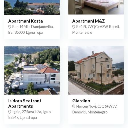
Apartmani Kosta
Apartmani M&Z
Bar, 14 Mila Damjanoviča,
Bečići, 7VQC+V8W, Boreti,
Bar 85000, Црна Гора
Montenegro
Isidora Seafront
Giardino
Apartments
Herceg Novi, CJQ6+W3V,
Igalo, 27 Sava Ilića, Igalo
Đenovići, Montenegro
85347, Црна Гора