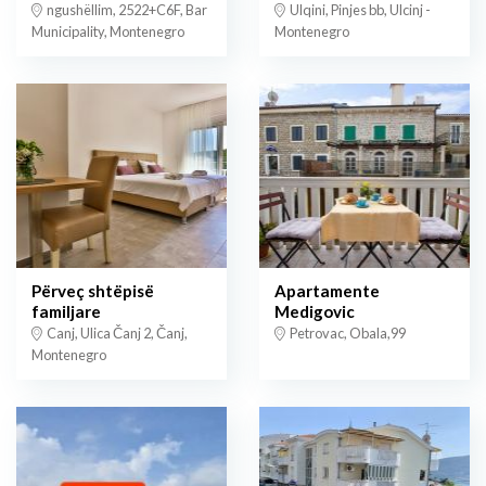
ngushëllim, 2522+C6F, Bar
Ulqini, Pinjes bb, Ulcinj -
Municipality, Montenegro
Montenegro
Përveç shtëpisë
Apartamente
familjare
Medigovic
Canj, Ulica Čanj 2, Čanj,
Petrovac, Obala,99
Montenegro