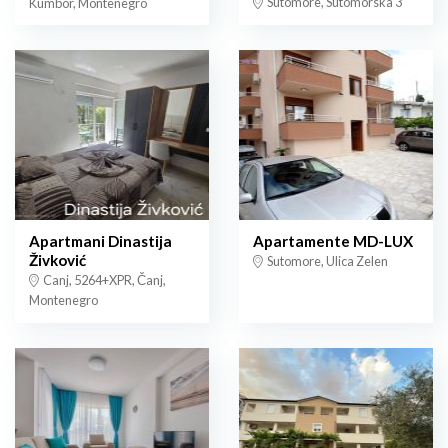
Sutomore, Sutomorska 3
Kumbor, Montenegro
Apartmani Dinastija
Apartamente MD-LUX
Živković
Sutomore, Ulica Zelen
Canj, 5264+XPR, Čanj,
Montenegro