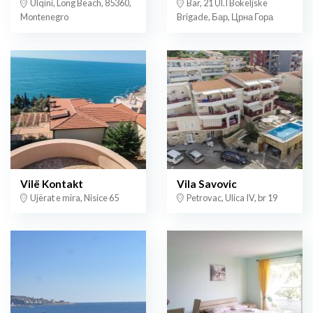
Ulqini, Long Beach, 85360,
Bar, 21 Ul.I Bokeljske
Montenegro
Brigade, Бар, Црна Гора
Vilë Kontakt
Vila Savovic
Ujërat e mira, Nisice 65
Petrovac, Ulica IV, br 19