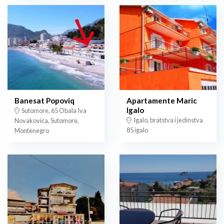
Banesat Popoviq
Apartamente Maric
Igalo
Sutomore, 65 Obala Iva
Igalo, bratstva i jedinstva
Novakovića, Sutomore,
85 igalo
Montenegro