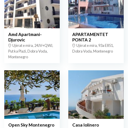
Amd Apartmani-
APARTAMENTET
Djurovic
PONTA 2
Ujërat e mira, 24JV+QWJ,
Ujërat e mira, 93a E851,
Put ka Plaži, Dobra Voda,
Dobra Voda, Montenegro
Montenegro
Open Sky Montenegro
Casa lolinero